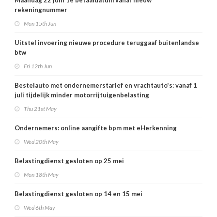
Maandag 22 juni 1e betaaldatum vanaf nieuw
rekeningnummer
Mon 15th Jun
Uitstel invoering nieuwe procedure teruggaaf buitenlandse
btw
Fri 12th Jun
Bestelauto met ondernemerstarief en vrachtauto's: vanaf 1
juli tijdelijk minder motorrijtuigenbelasting
Thu 21st May
Ondernemers: online aangifte bpm met eHerkenning
Wed 20th May
Belastingdienst gesloten op 25 mei
Mon 18th May
Belastingdienst gesloten op 14 en 15 mei
Wed 6th May